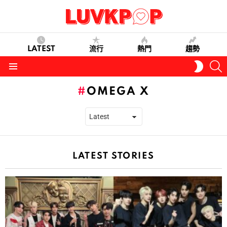
LATEST
流行
熱門
趨勢
S
SWITC
SKIN
Menu
OMEGA X
LATEST STORIES