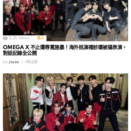
2.2k
Views
藝人
OMEGA X 不止遭辱罵施暴！海外巡演確診還被逼表演，
對話記錄全公開
by
Jessie
4年之前