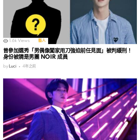
1.6k
Views
藝人
曾參加選秀「男偶像闖家用刀強迫前任見面」被判緩刑！
身份被猜是男團 NOIR 成員
by
Luci
4年之前