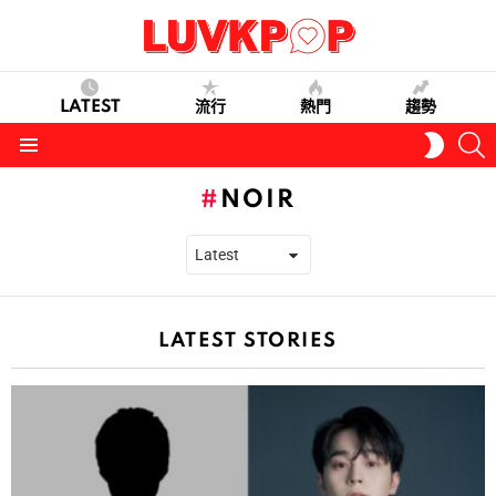
LATEST
流行
熱門
趨勢
S
SWITC
SKIN
Menu
NOIR
LATEST STORIES