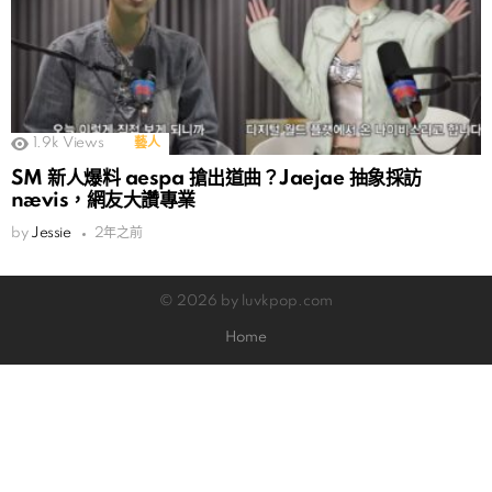
1.9k
Views
藝人
SM 新人爆料 aespa 搶出道曲？Jaejae 抽象採訪
nævis，網友大讚專業
by
Jessie
2年之前
© 2026 by luvkpop.com
Home