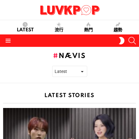
LATEST
流行
熱門
趨勢
S
SWITC
SKIN
Menu
NÆVIS
LATEST STORIES