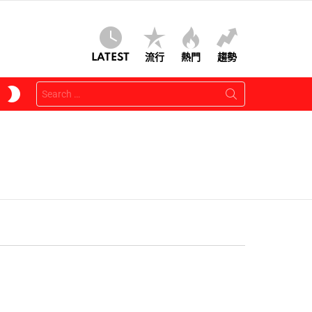
LATEST
流行
熱門
趨勢
Search
SWITCH
for:
SKIN