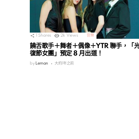
1
Shares
2k
Views
音樂
饒舌歌手＋舞者＋偶像＋YTR 聯手，「
復節女團」預定 8 月出道！
by
Lemon
大約1年之前