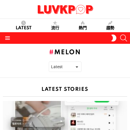
LATEST
流行
熱門
趨勢
S
SWITC
SKIN
Menu
MELON
LATEST STORIES