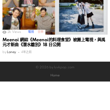
2k
Views
電視
音樂
Meenoi 網綜《Meenoi的料理食堂》被搬上電視，與禹
元才新曲《潛水離別》18 日公開
by
Laney
4年之前
© 2026 by luvkpop.com
Home