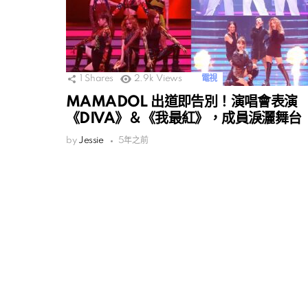
1
Shares
2.9k
Views
電視
MAMADOL 出道即告別！演唱會表演
《DIVA》＆《我最紅》，成員淚灑舞台
by
Jessie
5年之前