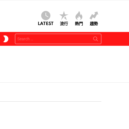
LATEST
流行
熱門
趨勢
Search
SWITCH
for:
SKIN