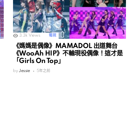
3.3k
Views
電視
《媽媽是偶像》MAMADOL 出道舞台
《WooAh HIP》不輸現役偶像！這才是
「Girls On Top」
by
Jessie
5年之前