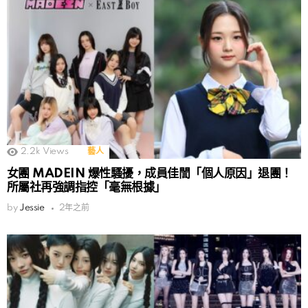
2.2k
Views
藝人
女團 MADEIN 爆性騷擾，成員佳誾「個人原因」退團！
所屬社再強調指控「毫無根據」
by
Jessie
2年之前