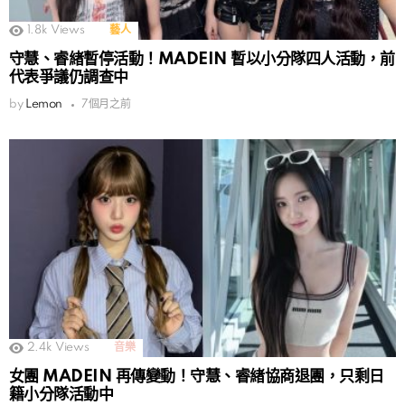
1.8k
Views
藝人
守慧、睿緖暫停活動！MADEIN 暫以小分隊四人活動，前
代表爭議仍調查中
by
Lemon
7個月之前
2.4k
Views
音樂
女團 MADEIN 再傳變動！守慧、睿緖協商退團，只剩日
籍小分隊活動中