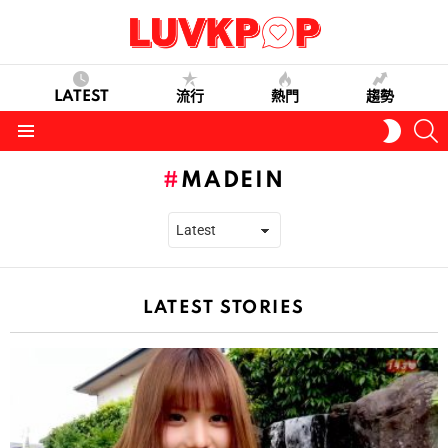
LATEST
流行
熱門
趨勢
S
SWITC
SKIN
Menu
MADEIN
LATEST STORIES