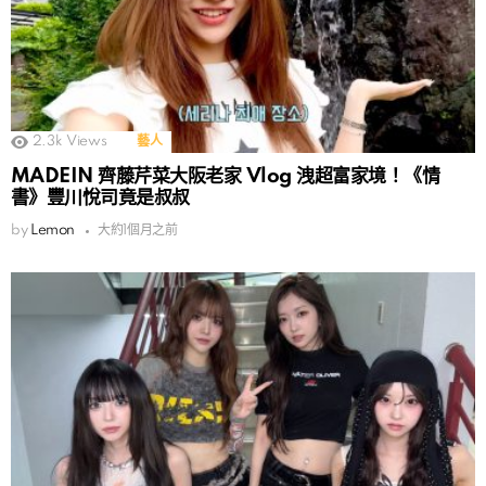
2.3k
Views
藝人
MADEIN 齊藤芹菜大阪老家 Vlog 洩超富家境！《情
書》豐川悅司竟是叔叔
by
Lemon
大約1個月之前