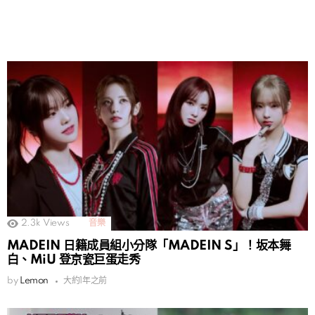
2.3k
Views
音樂
MADEIN 日籍成員組小分隊「MADEIN S」！坂本舞
白、MiU 登京瓷巨蛋走秀
by
Lemon
大約1年之前