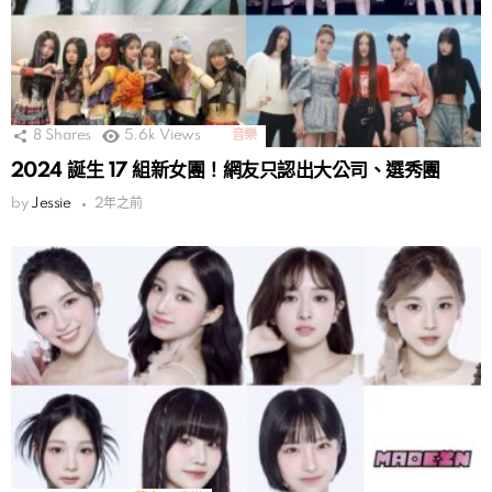
8
Shares
5.6k
Views
音樂
2024 誕生 17 組新女團！網友只認出大公司、選秀團
by
Jessie
2年之前