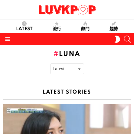
LATEST
流行
熱門
趨勢
S
SWITC
SKIN
Menu
LUNA
LATEST STORIES