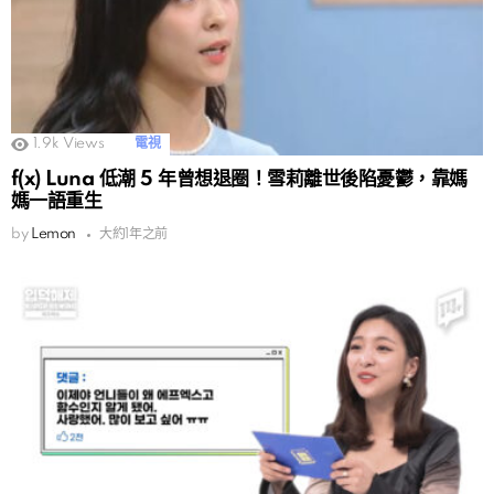
1.9k
Views
電視
f(x) Luna 低潮 5 年曾想退圈！雪莉離世後陷憂鬱，靠媽
媽一語重生
by
Lemon
大約1年之前