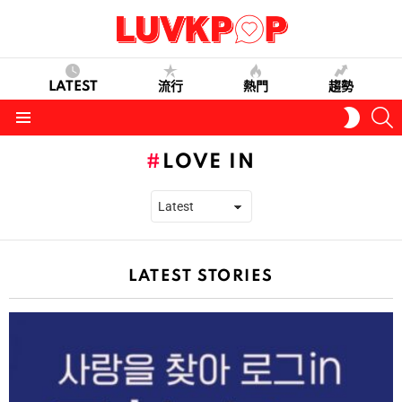
LATEST
流行
熱門
趨勢
S
SWITC
SKIN
Menu
LOVE IN
LATEST STORIES