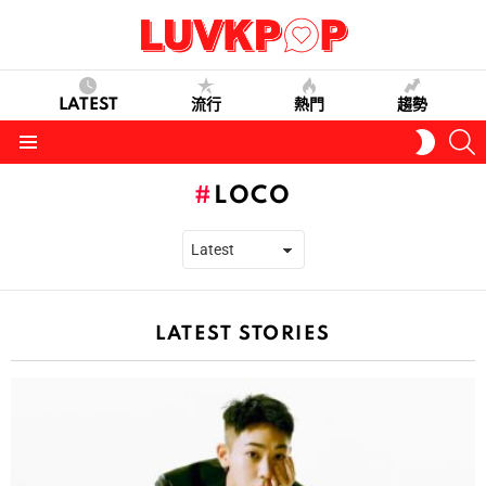
LATEST
流行
熱門
趨勢
S
SWITC
SKIN
Menu
LOCO
LATEST STORIES