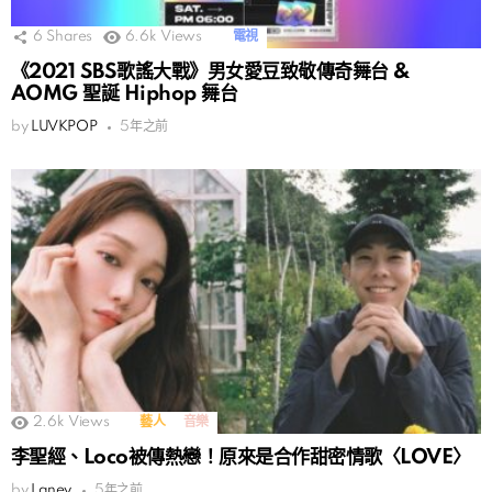
6
Shares
6.6k
Views
電視
《2021 SBS歌謠大戰》男女愛豆致敬傳奇舞台 &
AOMG 聖誕 Hiphop 舞台
by
LUVKPOP
5年之前
2.6k
Views
藝人
音樂
李聖經、Loco被傳熱戀！原來是合作甜密情歌〈LOVE〉
by
Laney
5年之前