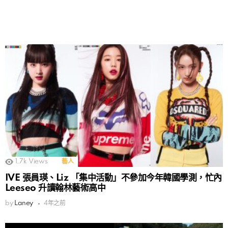
1.7k
Views
藝人
IVE 張員瑛、Liz 「集中活動」不參加今年韓國學測，忙內
Leeseo 升讀翰林藝術高中
by
Laney
4年之前