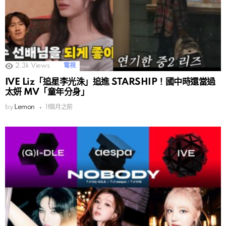
2.3k
Views
電視
IVE Liz「追星李光洙」追進 STARSHIP！國中時還當過
太妍 MV「童年分身」
by
Lemon
11個月之前