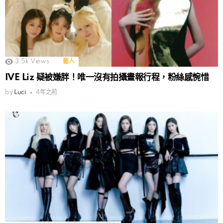
3.5k
Views
藝人
IVE Liz 疑被嫌胖！唯一沒有拍攝畫報行程，粉絲感惋惜
by
Luci
4年之前