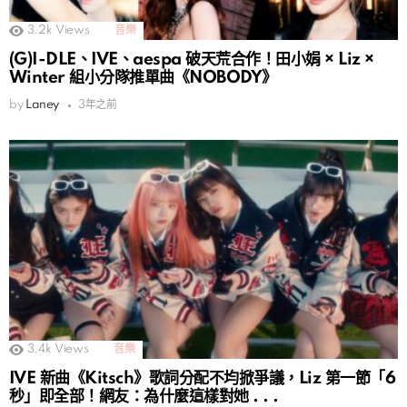
3.2k
Views
音樂
(G)I-DLE、IVE、aespa 破天荒合作！田小娟 × Liz ×
Winter 組小分隊推單曲《NOBODY》
by
Laney
3年之前
3.4k
Views
音樂
IVE 新曲《Kitsch》歌詞分配不均掀爭議，Liz 第一節「6
秒」即全部！網友：為什麼這樣對她 . . .