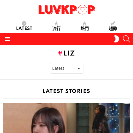
LATEST
流行
熱門
趨勢
S
SWITC
SKIN
Menu
LIZ
LATEST STORIES