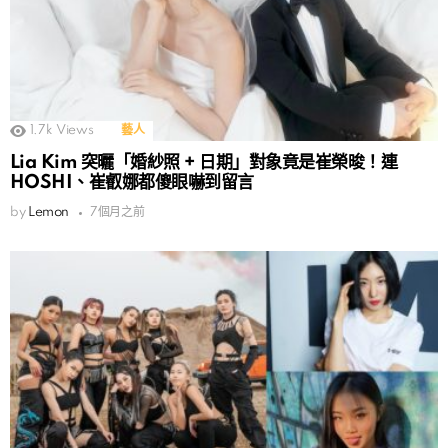
1.7k
Views
藝人
Lia Kim 突曬「婚紗照 + 日期」對象竟是崔榮晙！連
HOSHI、崔叡娜都傻眼嚇到留言
by
Lemon
7個月之前