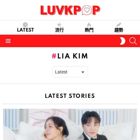
LATEST
流行
熱門
趨勢
S
SWITC
SKIN
Menu
LIA KIM
LATEST STORIES