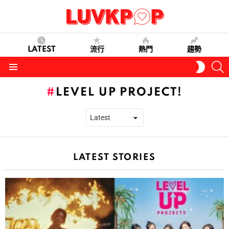
LATEST
流行
熱門
趨勢
S
SWITC
SKIN
Menu
LEVEL UP PROJECT!
LATEST STORIES