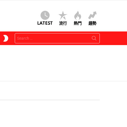
LATEST
流行
熱門
趨勢
Search
SWITCH
for:
SKIN