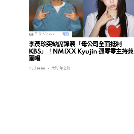
2.1k
Views
電視
李茂珍突缺席錄製「母公司全面抵制
KBS」！NMIXX Kyujin 孤零零主持兼
獨唱
by
Jessie
大約1年之前