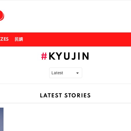
ZZES
民調
KYUJIN
LATEST STORIES