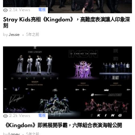
2.5k
Views
電視
Stray Kids亮相《Kingdom》，高難度表演讓人印象深
刻
by
Jessie
5年之前
2.2k
Views
電視
《Kingdom》即將展開爭霸，六隊組合表演海報公開
by
Laney
5年之前