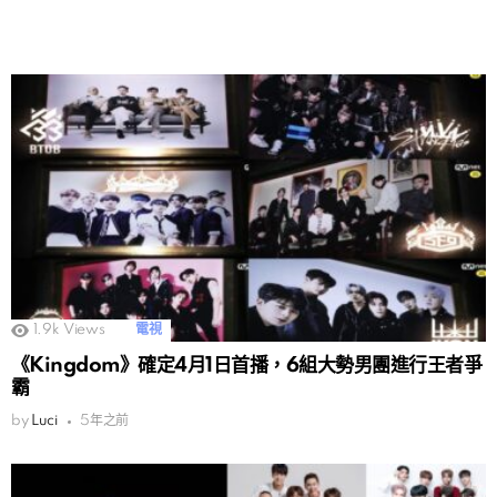
1.9k
Views
電視
《Kingdom》確定4月1日首播，6組大勢男團進行王者爭
霸
by
Luci
5年之前