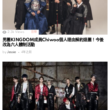
2.3k
Views
音樂
男團KINGDOM成員Chiwoo個人理由解約退團！今後
改為六人體制活動
by
Jessie
4年之前