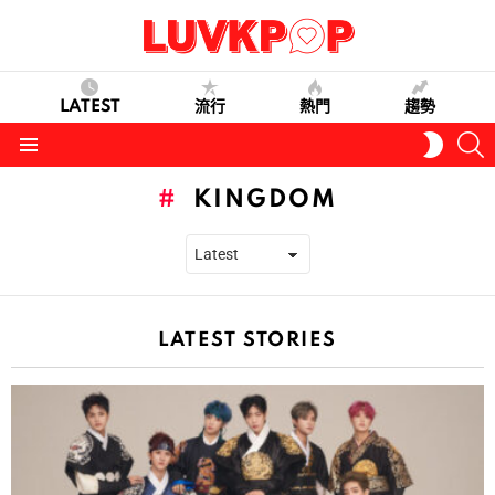
LATEST
流行
熱門
趨勢
S
SWITC
SKIN
Menu
KINGDOM
LATEST STORIES