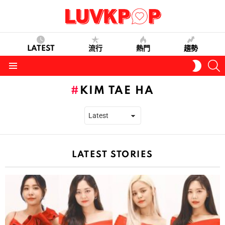
LATEST
流行
熱門
趨勢
S
SWITC
SKIN
Menu
KIM TAE HA
LATEST STORIES