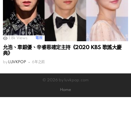
1.8k
Views
電視
允浩、車銀優、辛睿恩確定主持《2020 KBS 歌謠大慶
典》
by
LUVKPOP
6年之前
© 2026 by luvkpop.com
Home