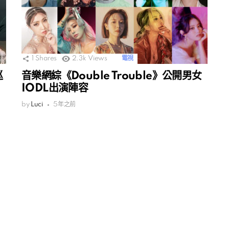
1
Shares
2.3k
Views
電視
巡
音樂網綜《Double Trouble》公開男女
IODL出演陣容
by
Luci
5年之前