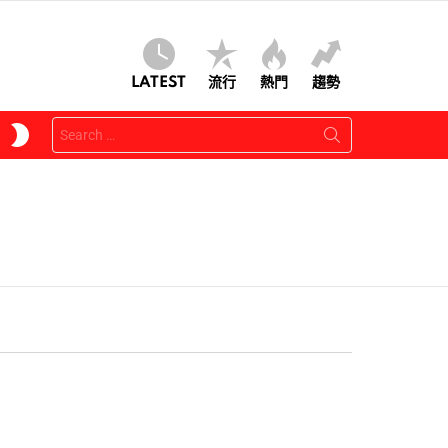
LATEST
流行
熱門
趨勢
Search
SWITCH
for:
SKIN