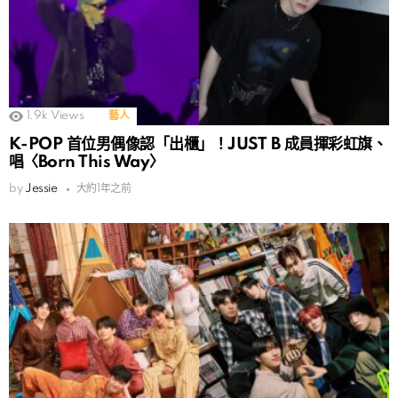
1.9k
Views
藝人
K-POP 首位男偶像認「出櫃」！JUST B 成員揮彩虹旗、
唱〈Born This Way〉
by
Jessie
大約1年之前