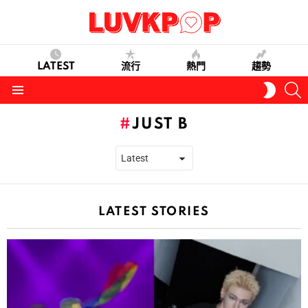
LATEST
流行
熱門
趨勢
S
SWITC
SKIN
Menu
JUST B
LATEST STORIES