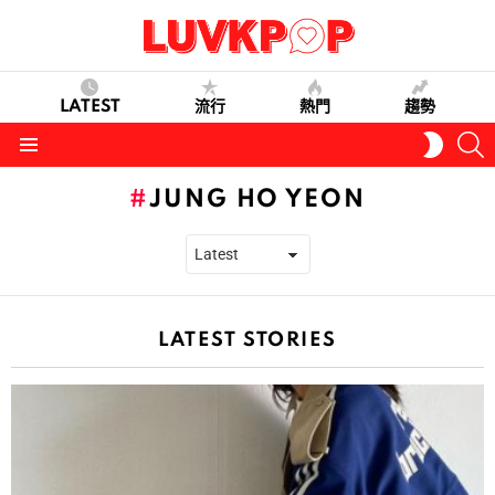
LATEST
流行
熱門
趨勢
S
SWITC
SKIN
Menu
JUNG HO YEON
LATEST STORIES