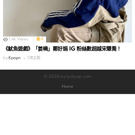
1.4k
Views
藝人
《魷魚遊戲》「姜曉」鄭好娟 IG 粉絲數超越宋慧喬！
by
Kpopn
5年之前
© 2026 by luvkpop.com
Home