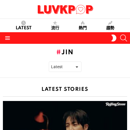
LATEST
流行
熱門
趨勢
S
SWITC
SKIN
Menu
JIN
LATEST STORIES