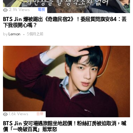
2.9k
Views
電視
BTS Jin 爆被踢出《奇趣民宿2》！委屈質問旗安84：丟
下我很開心嗎？
by
Lemon
5個月之前
1.6k
Views
音樂
BTS Jin 安可場遇旅館坐地起價！粉絲訂房被迫取消，喊
價「一晚破百萬」惹眾怒