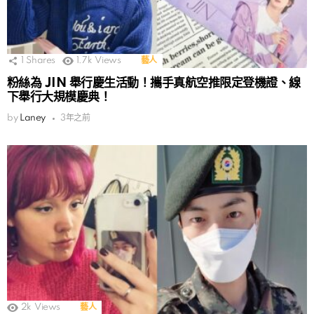
1
Shares
1.7k
Views
藝人
粉絲為 JIN 舉行慶生活動！攜手真航空推限定登機證、線
下舉行大規模慶典！
by
Laney
3年之前
2k
Views
藝人