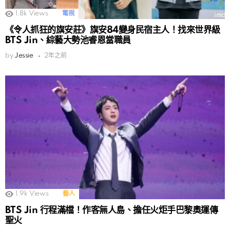
1.8k
Views
電視
《令人抓狂的旗安莊》旗安84變身民宿主人！找來世界級
BTS Jin、綜藝大勢池睿恩當職員
by
Jessie
2年之前
1.9k
Views
藝人
BTS Jin 行程滿檔！作客無人島、擔任火炬手巴黎奧運傳
聖火