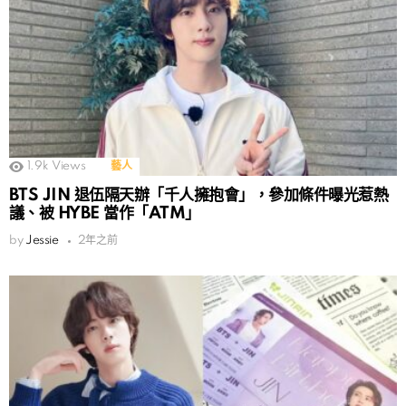
1.9k
Views
藝人
BTS JIN 退伍隔天辦「千人擁抱會」，參加條件曝光惹熱
議、被 HYBE 當作「ATM」
by
Jessie
2年之前