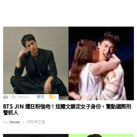
1.8k
Views
綜合
藝人
BTS JIN 遭狂粉強吻！炫耀文鎖定女子身份，驚動國際刑
警抓人
by
Jessie
大約1年之前