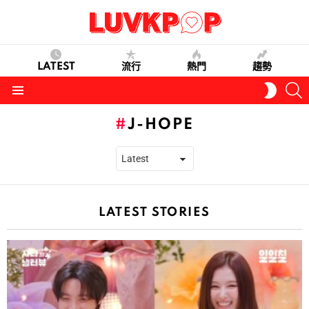
LATEST
流行
熱門
趨勢
S
SWITC
SKIN
Menu
J-HOPE
LATEST STORIES