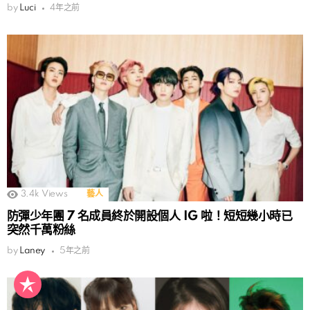
by
Luci
4年之前
3.4k
Views
藝人
防彈少年團 7 名成員終於開設個人 IG 啦！短短幾小時已
突然千萬粉絲
by
Laney
5年之前