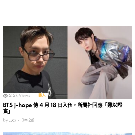
2.2k
Views
藝人
BTS j-hope 傳 4 月 18 日入伍，所屬社回應「難以證
實」
by
Luci
3年之前