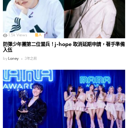
1.5k
Views
藝人
防彈少年團第二位當兵！j-hope 取消延期申請，著手準備
入伍
by
Laney
3年之前