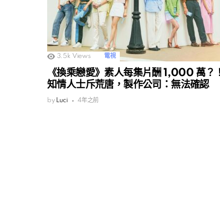
3.5k
Views
電視
《換乘戀愛》素人每集片酬 1,000 萬？
知情人士斥荒唐，製作公司：無法確認
by
Luci
4年之前