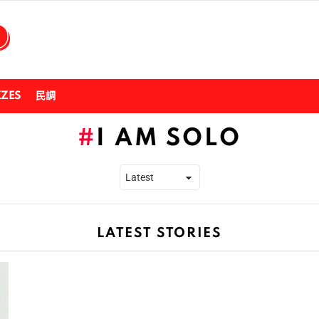
ZZES
民調
I AM SOLO
LATEST STORIES