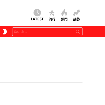
LATEST
流行
熱門
趨勢
Search
SWITCH
for:
SKIN