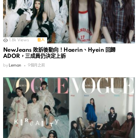
1.8k
Views
藝人
NewJeans 敗訴後動向！Haerin、Hyein 回歸
ADOR，三成員仍決定上訴
by
Lemon
9個月之前