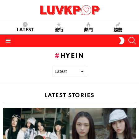
LATEST
流行
熱門
趨勢
S
SWITC
SKIN
Menu
HYEIN
LATEST STORIES