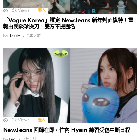
1.6k
Views
藝人
「Vogue Korea」選定 NewJeans 新年封面模特！畫
報由閔熙珍操刀，雙方不提團名
by
Jessie
2年之前
1.2k
Views
藝人
NewJeans 回歸在即，忙內 Hyein 練習受傷中斷日程
by
Luci
2年之前