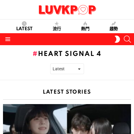
LATEST
流行
熱門
趨勢
S
SWITC
SKIN
Menu
HEART SIGNAL 4
LATEST STORIES