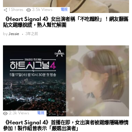
1
Shares
3.5k
Views
電視
《Heart Signal 4》女出演者稱「不吃麵粉」！網友翻舊
貼文踢爆說謊，熟人幫忙解圍
by
Jessie
3年之前
2.3k
Views
電視
《Heart Signal 4》首播在即，女出演者被踢爆隱瞞戀情
參加！製作組曾表示「嚴選出演者」