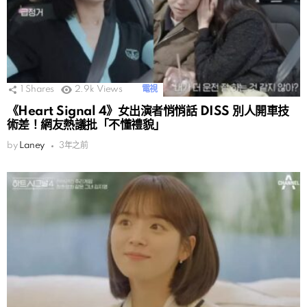
1
Shares
2.9k
Views
電視
《Heart Signal 4》女出演者悄悄話 DISS 別人開車技
術差！網友熱議批「不懂禮貌」
by
Laney
3年之前