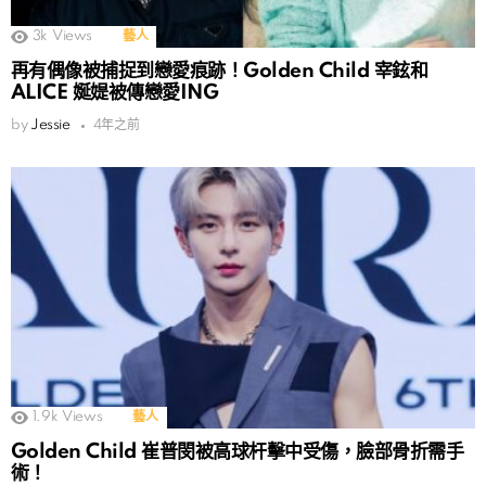
3k
Views
藝人
再有偶像被捕捉到戀愛痕跡！Golden Child 宰鉉和
ALICE 娫媞被傳戀愛ING
by
Jessie
4年之前
1.9k
Views
藝人
Golden Child 崔普閔被高球杆擊中受傷，臉部骨折需手
術！