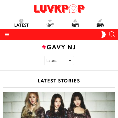
LATEST
流行
熱門
趨勢
S
SWITC
SKIN
Menu
GAVY NJ
LATEST STORIES