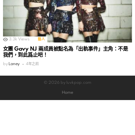
3.3k
Views
藝人
女團 Gavy NJ 兩成員被點名為「出軌事件」主角：不是
我們，到此爲止吧！
by
Laney
4年之前
© 2026 by luvkpop.com
Home