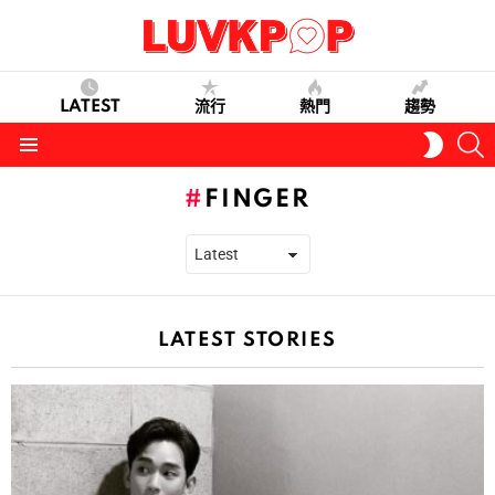
LATEST
流行
熱門
趨勢
S
SWITC
SKIN
Menu
FINGER
LATEST STORIES