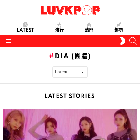
LATEST
流行
熱門
趨勢
S
SWITC
SKIN
Menu
DIA (團體)
LATEST STORIES