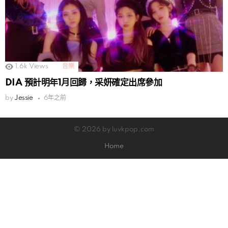
1.6k
Views
音樂
DIA 預計明年1月回歸，采妍確定出席參加
by
Jessie
6年之前
© 2026 by luvkpop.com
Home