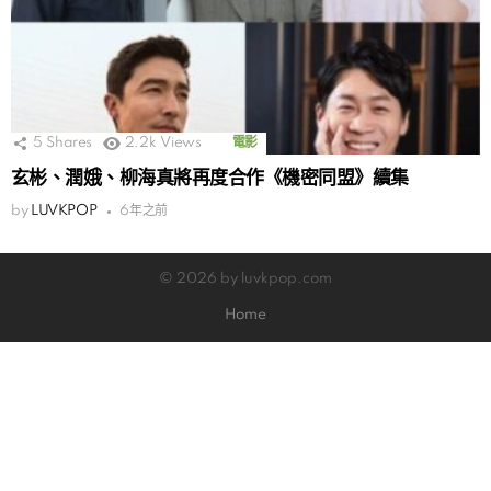
5
Shares
2.2k
Views
電影
玄彬、潤娥、柳海真將再度合作《機密同盟》續集
by
LUVKPOP
6年之前
© 2026 by luvkpop.com
Home