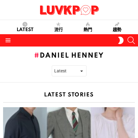
LATEST
流行
熱門
趨勢
S
SWITC
SKIN
Menu
DANIEL HENNEY
LATEST STORIES