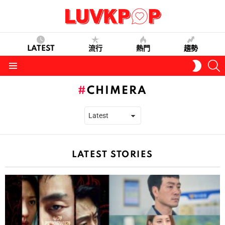
LATEST
流行
熱門
趨勢
S
SWITC
SKIN
Menu
CHIMERA
LATEST STORIES