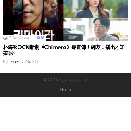
2.3k
Views
電視
朴海秀OCN新劇《Chimera》零宣傳！網友：播出才知
道呢~
by
Jessie
5年之前
© 2026 by luvkpop.com
Home