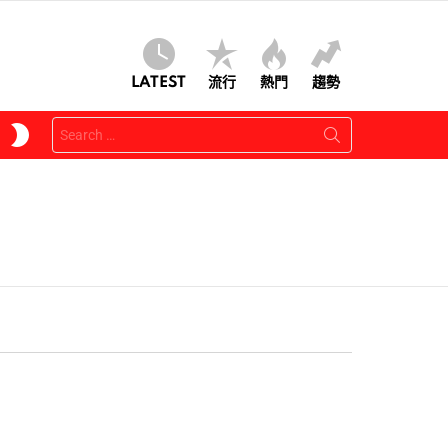
LATEST
流行
熱門
趨勢
Search
SWITCH
for:
SKIN