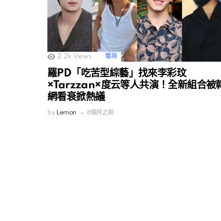
2.2k
Views
電視
羅PD「吃苦型綜藝」找來李彩玟
×Tarzzan×度云等人共演！全新組合被
網看衰掀熱議
by
Lemon
8個月之前