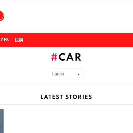
ZZES
民調
CAR
LATEST STORIES