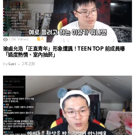
1.6k
Views
藝人
瑜鹵允浩「正直青年」形象遭諷！TEEN TOP 前成員曝
「過度熱情、室內抽菸」
by
Luci
2年之前