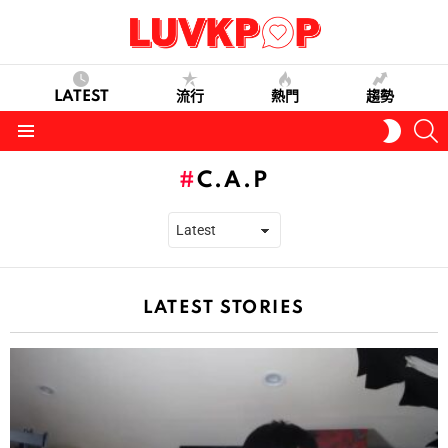
LATEST
流行
熱門
趨勢
S
SWITC
SKIN
Menu
C.A.P
LATEST STORIES