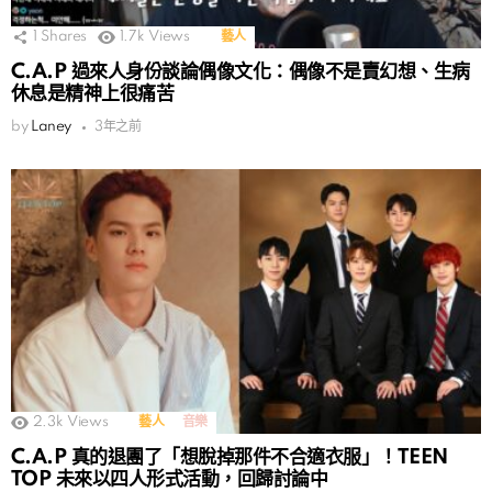
1
Shares
1.7k
Views
藝人
C.A.P 過來人身份談論偶像文化：偶像不是賣幻想、生病
休息是精神上很痛苦
by
Laney
3年之前
2.3k
Views
藝人
音樂
C.A.P 真的退團了「想脫掉那件不合適衣服」！TEEN
TOP 未來以四人形式活動，回歸討論中