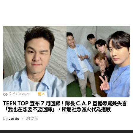
2.6k
Views
藝人
TEEN TOP 宣布 7 月回歸！隊長 C.A.P 直播辱駡兼失言
「我也在想要不要回歸」，所屬社急滅火代為道歉
by
Jessie
3年之前