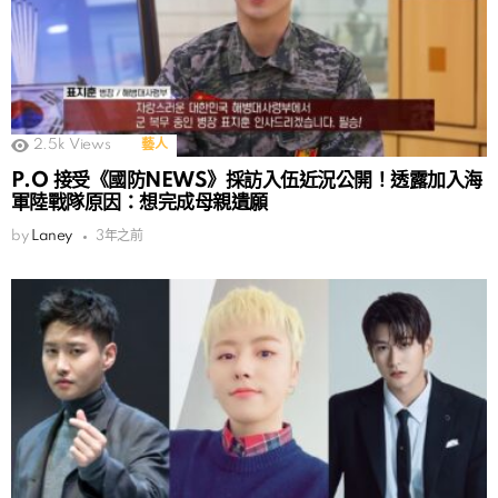
2.5k
Views
藝人
P.O 接受《國防NEWS》採訪入伍近況公開！透露加入海
軍陸戰隊原因：想完成母親遺願
by
Laney
3年之前