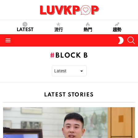
LATEST
流行
熱門
趨勢
S
SWITC
SKIN
Menu
BLOCK B
LATEST STORIES