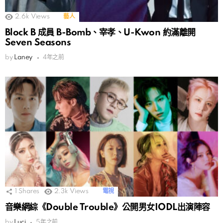
2.6k
Views
藝人
Block B 成員 B-Bomb、宰孝、U-Kwon 約滿離開
Seven Seasons
by
Laney
4年之前
1
Shares
2.3k
Views
電視
音樂網綜《Double Trouble》公開男女IODL出演陣容
by
Luci
5年之前