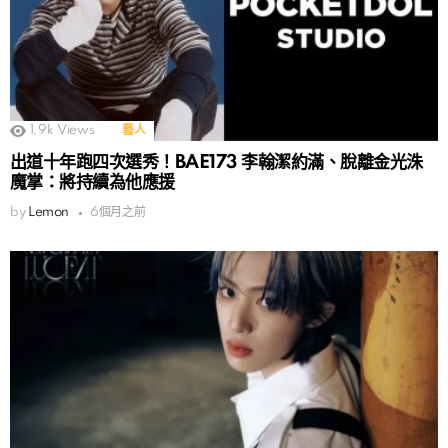
1.9k
Views
藝人
出道十年跑四次選秀！BAE173 李翰潔約滿、脫離金光洙
魔掌：將持續為他應援
by
Lemon
6個月之前