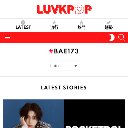
LATEST
流行
熱門
趨勢
S
SWITC
SKIN
Menu
BAE173
LATEST STORIES