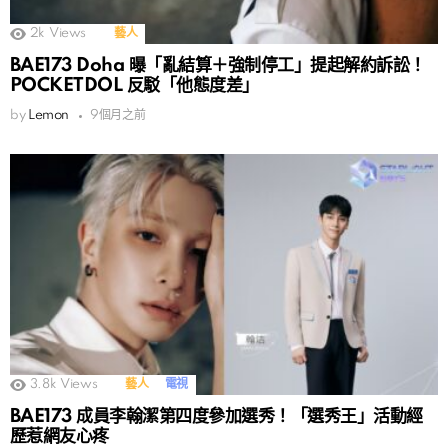
2k
Views
藝人
BAE173 Doha 曝「亂結算＋強制停工」提起解約訴訟！
POCKETDOL 反駁「他態度差」
by
Lemon
9個月之前
3.8k
Views
藝人
電視
BAE173 成員李翰潔第四度參加選秀！「選秀王」活動經
歷惹網友心疼