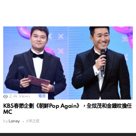
2.4k
Views
電視
KBS春節企劃《朝鮮Pop Again》，全炫茂和金鍾旼擔任
MC
by
Laney
6年之前