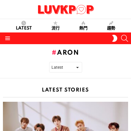
LATEST
流行
熱門
趨勢
S
SWITC
SKIN
Menu
ARON
LATEST STORIES