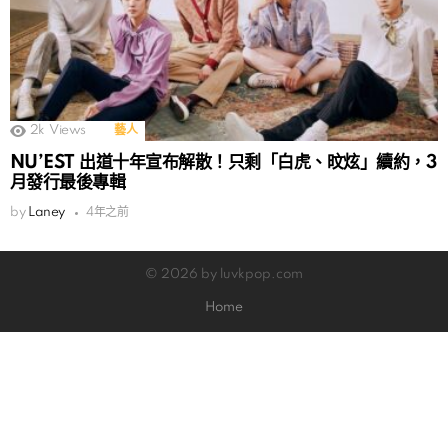
2k
Views
藝人
NU’EST 出道十年宣布解散！只剩「白虎、旼炫」續約，3
月發行最後專輯
by
Laney
4年之前
© 2026 by luvkpop.com
Home