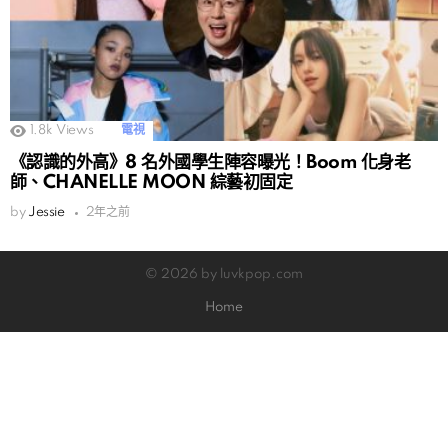
1.8k
Views
電視
《認識的外高》8 名外國學生陣容曝光！Boom 化身老
師、CHANELLE MOON 綜藝初固定
by
Jessie
2年之前
© 2026 by luvkpop.com
Home