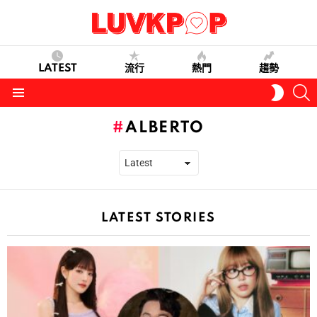
LATEST
流行
熱門
趨勢
S
SWITC
SKIN
Menu
ALBERTO
LATEST STORIES