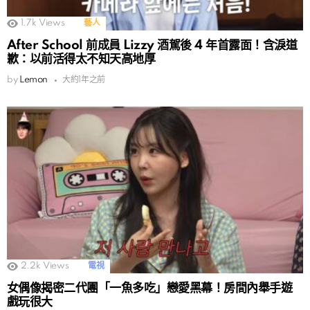
1.7k
Views
藝人
After School 前成員 Lizzy 酒駕後 4 年首露面！含淚道
歉：以前活得太不知天高地厚
by
Lemon
大約1年之前
2.2k
Views
電視
女偶像揭密二代團「一魚多吃」戀愛黑幕！房間內舉手遊
戲玩很大