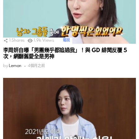
1
Shares
1.9k
Views
電視
李周妍自曝「男團幾乎都追過我」！與 GD 緋聞反覆 5
次，網翻舊愛全是男神
by
Lemon
4個月之前