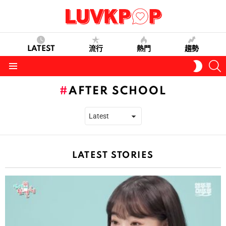
LATEST
流行
熱門
趨勢
S
SWITC
SKIN
Menu
AFTER SCHOOL
LATEST STORIES