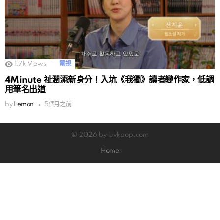
1.7k
Views
電視
4Minute 祉潤添新身分！入坑《我獨》讀者變作家，低調
用筆名出道
by
Lemon
5個月之前
© 2026 by luvkpop.com
Home