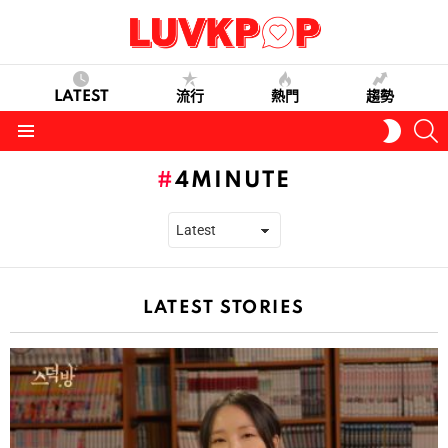
LATEST
流行
熱門
趨勢
S
SWITC
SKIN
Menu
4MINUTE
LATEST STORIES