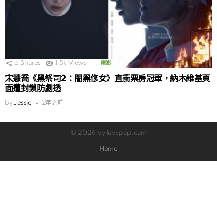
6
Shares
1.5k
Views
電影
宋慧喬《黑祭司2：闇黑修女》直衝票房冠軍，納木維基頁
面遭封鎖防劇透
by
Jessie
2年之前
© 2026 by luvkpop.com
Home