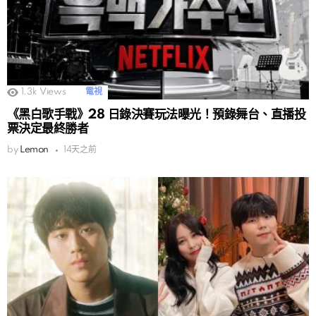
1.3k
Views
電視
《黑白歌手戰》28 日錄決賽玩法曝光！預錄舞台、直播投
票決定最終勝者
by
Lemon
14天之前