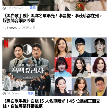
1.5k
Views
電視
《黑白歌手戰》黑隊名單曝光！李昌燮、李茂珍都在列，
超強陣容網友吵翻
by
Lemon
2個月之前
2k
Views
電視
《黑白歌手戰》白組 15 人名單曝光！45 位黑組正面交
鋒，百位專業評審坐鎮