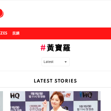
ZZES
民調
黃寶羅
LATEST STORIES