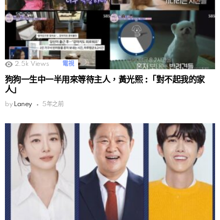
2.5k
Views
電視
狗狗一生中一半用來等待主人，黃光熙 :「對不起我的家
人」
by
Laney
5年之前