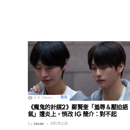
2.1k
Views
電視
《魔鬼的計謀2》鄭賢奎「羞辱＆壓迫語
氣」遭炎上，悄改 IG 簡介：對不起
by
Jessie
大約1年之前