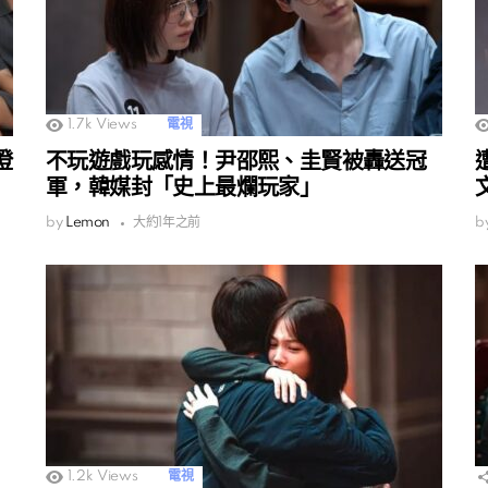
1.7k
Views
電視
澄
不玩遊戲玩感情！尹邵熙、圭賢被轟送冠
軍，韓媒封「史上最爛玩家」
by
Lemon
大約1年之前
b
1.2k
Views
電視