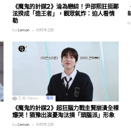
《魔鬼的計謀2》淪為戀綜！尹邵熙狂挺鄭
泫揆成「造王者」，觀眾氣炸：迫人看情
勒
b
by
Lemon
大約1年之前
2.4k
Views
電視
《魔鬼的計謀2》超狂腦力戰圭賢崩潰全裸
爆哭！猶豫出演憂淘汰損「頭腦派」形象
by
Lemon
大約1年之前