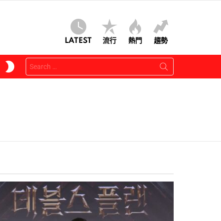
LATEST
流行
熱門
趨勢
Search
SWITCH
for:
SKIN