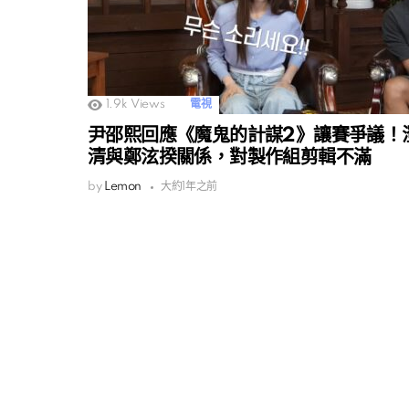
1.9k
Views
電視
尹邵熙回應《魔鬼的計謀2》讓賽爭議！
清與鄭泫揆關係，對製作組剪輯不滿
by
Lemon
大約1年之前