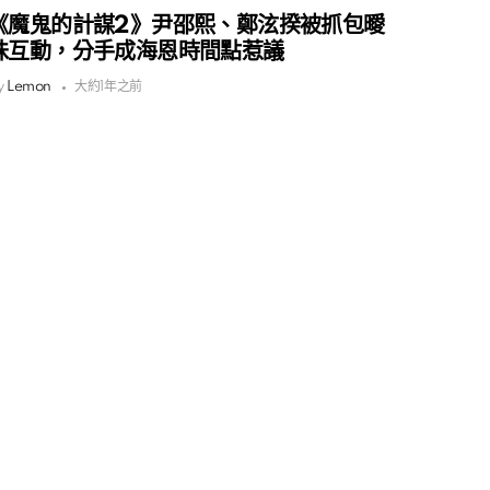
《魔鬼的計謀2》尹邵熙、鄭泫揆被抓包曖
昧互動，分手成海恩時間點惹議
y
Lemon
大約1年之前