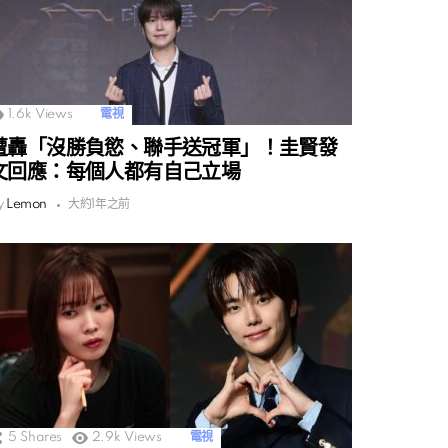
1.6k
Views
電視
遭轟「沒勝負慾、聯手送冠軍」！圭賢發
文回應：每個人都有自己立場
y
Lemon
大約1年之前
5
Shares
2.9k
Views
電視