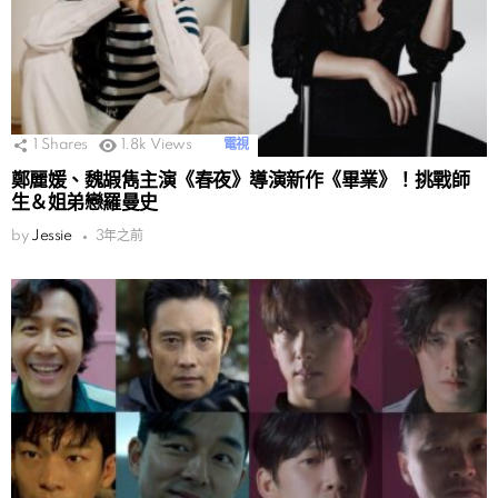
1
Shares
1.8k
Views
電視
鄭麗媛、魏嘏雋主演《春夜》導演新作《畢業》！挑戰師
生＆姐弟戀羅曼史
by
Jessie
3年之前