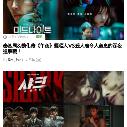
4.5k
Views
電影
秦基周&魏化俊《午夜》聾啞人VS殺人魔令人窒息的深夜
追擊戰！
by
RM_fans
5年之前