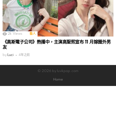
2k
Views
藝人
《高斯電子公司》熱播中，主演高聖熙宣布 11 月嫁圈外男
友
by
Luci
4年之前
© 2026 by luvkpop.com
Home