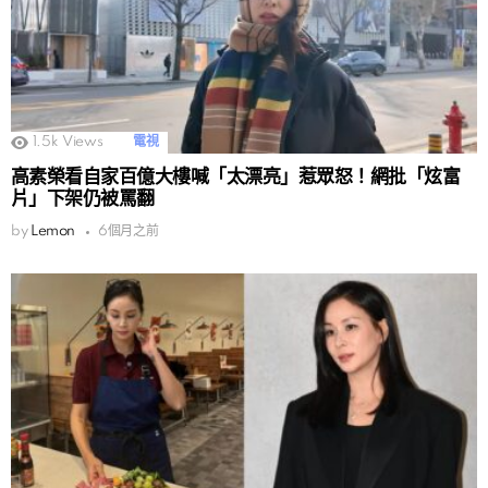
1.5k
Views
電視
高素榮看自家百億大樓喊「太漂亮」惹眾怒！網批「炫富
片」下架仍被罵翻
by
Lemon
6個月之前