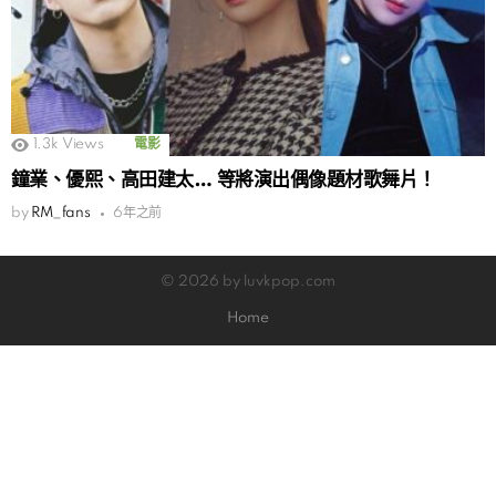
1.3k
Views
電影
鐘業、優熙、高田建太… 等將演出偶像題材歌舞片！
by
RM_fans
6年之前
© 2026 by luvkpop.com
Home